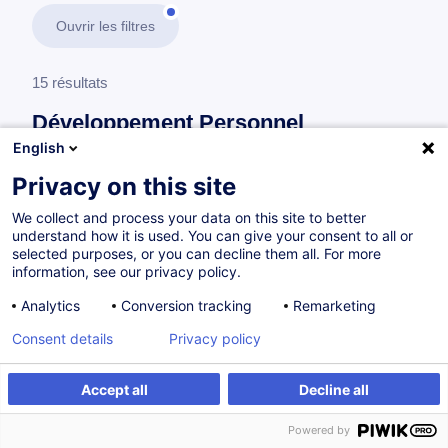
Ouvrir les filtres
15 résultats
Développement Personnel
English
En savoir plus
test
Privacy on this site
We collect and process your data on this site to better
Consultez toute l'offre
Développement
understand how it is used. You can give your consent to all or
Personnel
ici
.
selected purposes, or you can decline them all. For more
information, see our privacy policy.
Leadership et Management
Analytics
Conversion tracking
Remarketing
Consent details
Privacy policy
L’évaluation et le développement des
Accept all
Decline all
compétences
Powered by
FR