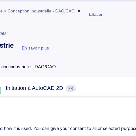
ie > Conception industrielle - DAO/CAO
✕
Effacer
tats
strie
En savoir plus
test
tion industrielle - DAO/CAO
Initiation à AutoCAD 2D
FR
06.10.2026
35h
Cours du jour
Formation présentiel
d how it is used. You can give your consent to all or selected purpo