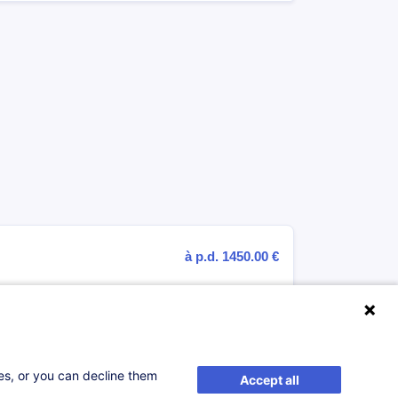
à p.d. 1450.00 €
S'inscrire
le
ses, or you can decline them
Accept all