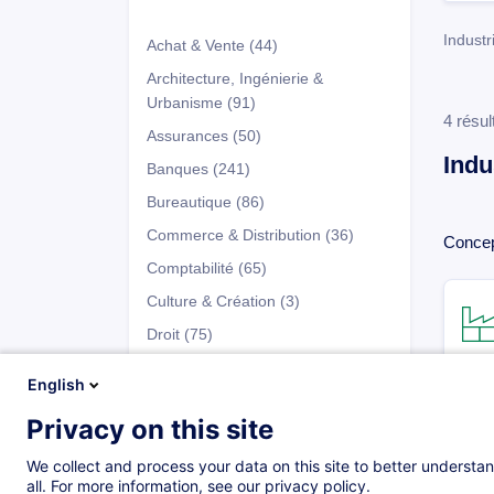
Industr
Achat & Vente
(44)
Architecture, Ingénierie &
Urbanisme
(91)
4 résul
Assurances
(50)
Indu
Banques
(241)
Bureautique
(86)
Commerce & Distribution
(36)
Concep
Comptabilité
(65)
Culture & Création
(3)
Droit
(75)
Développement Personnel
(147)
English
Entrepreneuriat & Gestion
Privacy on this site
d’Entreprise
(66)
Programmes
Fiscalité
(41)
We collect and process your data on this site to better understan
all. For more information, see our privacy policy.
Fonds d'Investissement
(137)