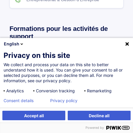
Formations pour les activités de
support
English
Privacy on this site
Organisation & Transformation de l’Entreprise
We collect and process your data on this site to better
understand how it is used. You can give your consent to all or
selected purposes, or you can decline them all. For more
Achat & Vente
information, see our privacy policy.
Analytics
Conversion tracking
Remarketing
Bureautique
Consent details
Privacy policy
Comptabilité
Accept all
Decline all
Powered by