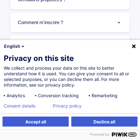
Comment m'inscrire ?
Quels sont les délais à respecter pour les
English
inscriptions ?
Privacy on this site
We collect and process your data on this site to better
understand how it is used. You can give your consent to all or
Puis-je annuler mon inscription sans frais ?
selected purposes, or you can decline them all. For more
information, see our privacy policy.
Analytics
Conversion tracking
Remarketing
Sous quelles conditions puis-je reporter mon
Consent details
inscription ?
Privacy policy
Accept all
Decline all
Que faire s’il n’y a pas de date de session
Powered by
proposée pour la formation qui m’intéresse ?