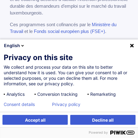
durable des demandeurs d’emploi sur le marché du travail
luxembourgeois.
Ces programmes sont cofinancés par le
Ministère du
Travail
et le
Fonds social européen plus (FSE+)
.
Si vous êtes actuellement inscrit à l’ADEM, contactez
English
votre conseiller référent ou
formation@adem.etat.lu
pour
Privacy on this site
plus de renseignements.
We collect and process your data on this site to better
understand how it is used. You can give your consent to all or
selected purposes, or you can decline them all. For more
information, see our privacy policy.
Analytics
Conversion tracking
Remarketing
Consent details
Privacy policy
Accept all
Decline all
Powered by