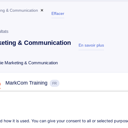
ing & Communication
✕
Effacer
ltats
keting & Communication
En savoir plus
test
gie Marketing & Communication
MarkCom Training
FR
30.09.2026
+1
4h
Cours du jour
Formation présen
d how it is used. You can give your consent to all or selected purpo