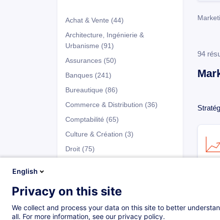
Market
Achat & Vente
(44)
Architecture, Ingénierie &
Urbanisme
(91)
94 résu
Assurances
(50)
Mar
Banques
(241)
Bureautique
(86)
Commerce & Distribution
(36)
Straté
Comptabilité
(65)
Culture & Création
(3)
Droit
(75)
Développement Personnel
(147)
English
Entrepreneuriat & Gestion
Privacy on this site
d’Entreprise
(66)
Programmes
Fiscalité
(41)
We collect and process your data on this site to better understan
all. For more information, see our privacy policy.
Fonds d'Investissement
(137)