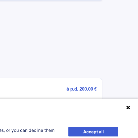
à p.d. 200.00 €
S'inscrire
tielle
ses, or you can decline them
Accept all