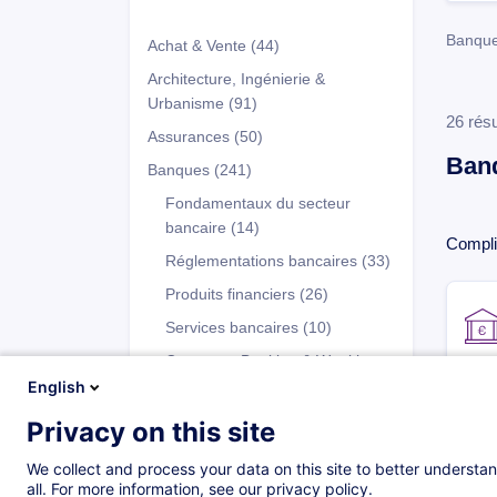
Banque
Achat & Vente
(44)
Architecture, Ingénierie &
Urbanisme
(91)
26 résu
Assurances
(50)
Ban
Banques
(241)
Fondamentaux du secteur
bancaire
(14)
Compl
Réglementations bancaires
(33)
Produits financiers
(26)
Services bancaires
(10)
Corporate Banking & Wealth
Management
(6)
English
Opérations Back-Office
(12)
Privacy on this site
Programmes
Comptabilité bancaire et
We collect and process your data on this site to better understan
contrôle de gestion
(12)
all. For more information, see our privacy policy.