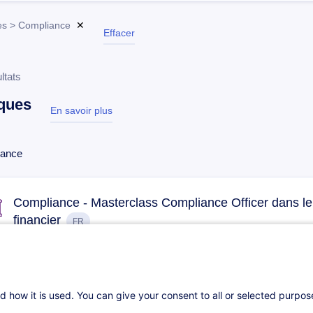
s > Compliance
✕
Effacer
ltats
ques
En savoir plus
test
iance
Compliance - Masterclass Compliance Officer dans le
financier
FR
Parcours certifiant
Pl
23.09.2026
18h
Cours du jour
Cours du soir
d how it is used. You can give your consent to all or selected purpo