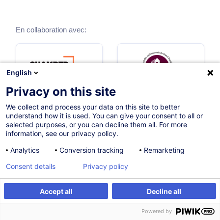
En collaboration avec:
English
Privacy on this site
We collect and process your data on this site to better
understand how it is used. You can give your consent to all or
selected purposes, or you can decline them all. For more
information, see our privacy policy.
Analytics
Conversion tracking
Remarketing
Thématiques
Consent details
Privacy policy
Accept all
Decline all
Accès réglementé à la profession
Powered by
1 formations
1 parcours certifiants