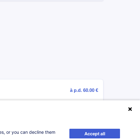
à p.d. 60.00 €
ses, or you can decline them
Accept all
à p.d. 250.00 €