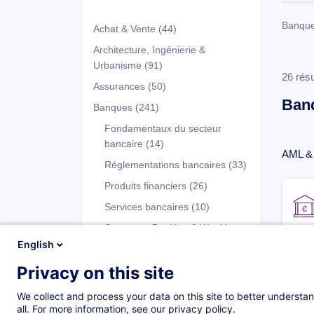
Banque
Achat & Vente
(44)
Architecture, Ingénierie &
Urbanisme
(91)
26 résu
Assurances
(50)
Ban
Banques
(241)
Fondamentaux du secteur
bancaire
(14)
AML &
Réglementations bancaires
(33)
Produits financiers
(26)
Services bancaires
(10)
Corporate Banking & Wealth
Management
(6)
English
Opérations Back-Office
(12)
Privacy on this site
Programmes
Comptabilité bancaire et
We collect and process your data on this site to better understan
contrôle de gestion
(12)
all. For more information, see our privacy policy.