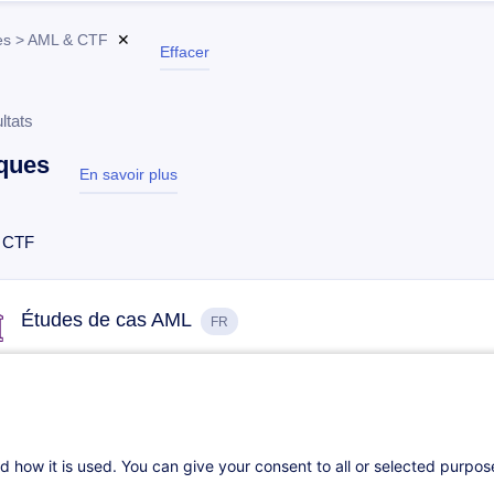
s > AML & CTF
✕
Effacer
ltats
ques
En savoir plus
test
 CTF
Études de cas AML
FR
Sur demande
1.5h
e-learning
d how it is used. You can give your consent to all or selected purpo
Embargos et conséquences - Fondamentaux
FR