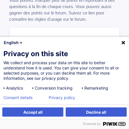
Vous pouvez marquer plus de points en répondant à des
questions à la fin de chaque cours. Vous pouvez aussi
gagner des points sur le forum. Suivez ce lien pour
connaître les règles d'usage sur le forum.
English
Grades
Privacy on this site
Docteur
We collect and process your data on this site to better
point
s
10 000
understand how it is used. You can give your consent to all or
selected purposes, or you can decline them all. For more
information, see our privacy policy.
Master
point
s
Analytics
Conversion tracking
Remarketing
2 000
Consent details
Privacy policy
Bachelier
point
s
500
Accept all
Decline all
Powered by
Etudiant