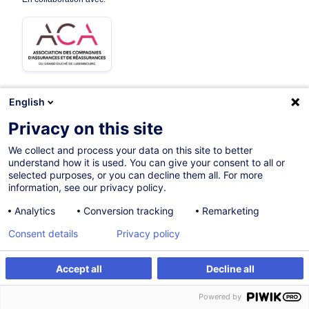
English
Sur demande
Privacy on this site
16h
We collect and process your data on this site to better
understand how it is used. You can give your consent to all or
Formation présentielle
selected purposes, or you can decline them all. For more
information, see our privacy policy.
Cours du jour
Analytics
Conversion tracking
Remarketing
French / Français
Consent details
Privacy policy
000522
Accept all
Decline all
S'inscrire
Formation sur mesure
*
400,00
EUR
(+3% TVA)
Powered by
*