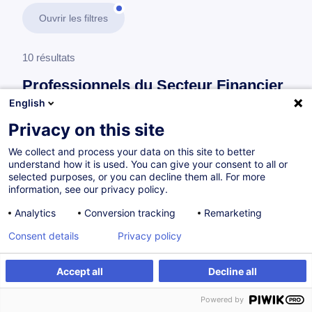
Ouvrir les filtres
10 résultats
Professionnels du Secteur Financier
English
En savoir plus
test
Privacy on this site
We collect and process your data on this site to better
Le Professionnel du Secteur Financier
understand how it is used. You can give your consent to all or
selected purposes, or you can decline them all. For more
information, see our privacy policy.
MiCA - Analyse de la réglementation sur les
Analytics
Conversion tracking
Remarketing
marchés des crypto-actifs
Consent details
Privacy policy
FR
Nouveau
Accept all
Decline all
à p.d. 130.00 €
Powered by