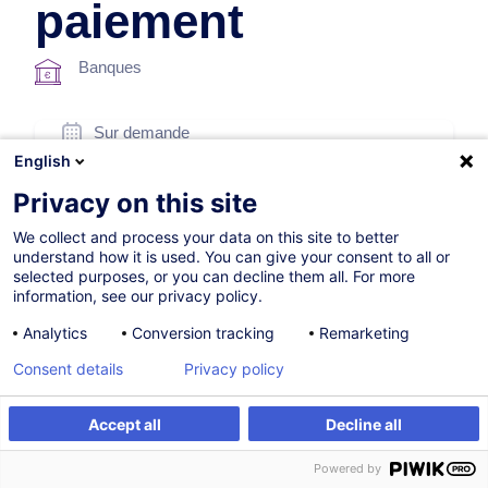
paiement
Banques
Sur demande
English
8h
Privacy on this site
Formation présentielle
We collect and process your data on this site to better
Formation à distance
understand how it is used. You can give your consent to all or
selected purposes, or you can decline them all. For more
Cours du jour
information, see our privacy policy.
French / Français
Analytics
Conversion tracking
Remarketing
000083
Consent details
Privacy policy
Accept all
Decline all
*
220,00
EUR
(+3% TVA)
S'inscrire
Formation sur mesure
Powered by
*
Prix d’inscription de base, variable selon options choisies.