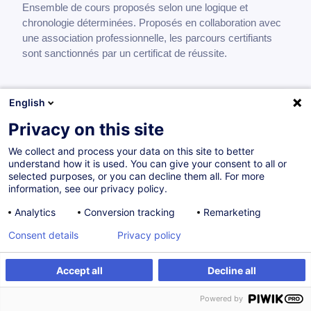
Ensemble de cours proposés selon une logique et
chronologie déterminées. Proposés en collaboration avec
une association professionnelle, les parcours certifiants
sont sanctionnés par un certificat de réussite.
English
Accès réglementé aux professions de
Privacy on this site
l'immobilier
We collect and process your data on this site to better
FR
understand how it is used. You can give your consent to all or
selected purposes, or you can decline them all. For more
Parcours certifiant
information, see our privacy policy.
1 015,00
EUR
Analytics
Conversion tracking
Remarketing
Consent details
Privacy policy
21.09.2026
58H20
+3
Accept all
Decline all
Certifications
Formation présentielle
Compétences durables
Cours du soir
Powered by