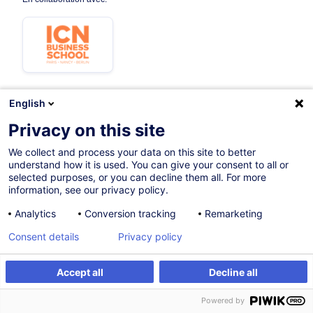
English
10.05.2027
Privacy on this site
15h
We collect and process your data on this site to better
understand how it is used. You can give your consent to all or
Programme académique
selected purposes, or you can decline them all. For more
information, see our privacy policy.
Formation présentielle
Analytics
Conversion tracking
Remarketing
Cours du jour
Consent details
Privacy policy
French / Français
010435
Accept all
Decline all
S'inscrire
Formation sur mesure
Powered by