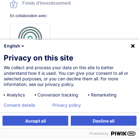
Fonds d'Investissement
En collaboration avec:
English
Privacy on this site
We collect and process your data on this site to better
18.09.2026
understand how it is used. You can give your consent to all or
selected purposes, or you can decline them all. For more
8h
information, see our privacy policy.
Formation présentielle
Analytics
Conversion tracking
Remarketing
Formation à distance
Consent details
Privacy policy
Cours du jour
Accept all
Decline all
English (UK)
S'inscrire
Formation sur mesure
Powered by
005826