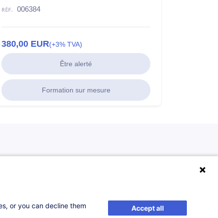
006384
380,00
EUR
(+3% TVA)
Être alerté
Formation sur mesure
ses, or you can decline them
Accept all