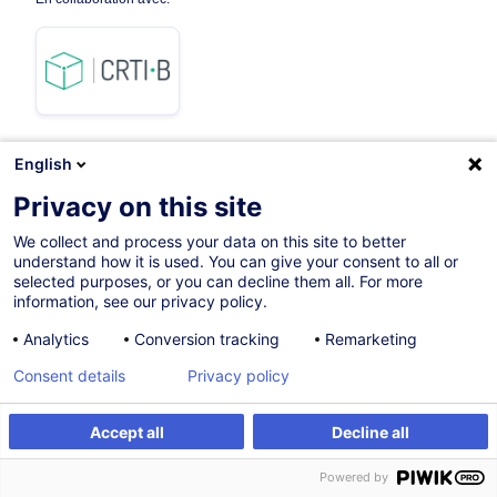
English
10.11.2026
Privacy on this site
12h
We collect and process your data on this site to better
understand how it is used. You can give your consent to all or
Formation présentielle
selected purposes, or you can decline them all. For more
information, see our privacy policy.
Cours du jour
Analytics
Conversion tracking
Remarketing
German / Deutsch
Consent details
Privacy policy
008849
Accept all
Decline all
S'inscrire
Formation sur mesure
450,00
EUR
(+3% TVA)
Powered by