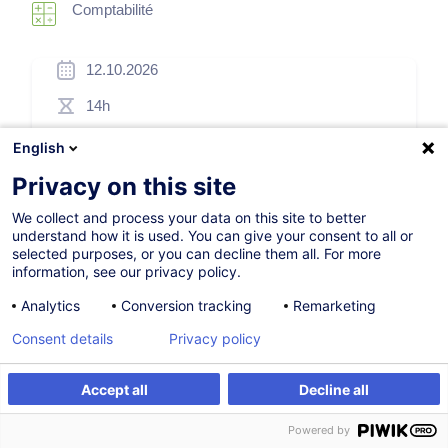
Comptabilité
12.10.2026
14h
Formation présentielle
English
Cours du jour
Privacy on this site
French / Français
We collect and process your data on this site to better
understand how it is used. You can give your consent to all or
002275
selected purposes, or you can decline them all. For more
information, see our privacy policy.
Analytics
Conversion tracking
Remarketing
505,00
EUR
(+3% TVA)
Consent details
Privacy policy
S'inscrire
Accept all
Decline all
S'inscrire
Formation sur mesure
Formation sur mesure
Powered by