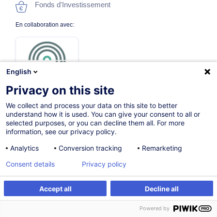
Fonds d'Investissement
En collaboration avec:
English
Privacy on this site
We collect and process your data on this site to better
29.09.2026
Nouveau
understand how it is used. You can give your consent to all or
selected purposes, or you can decline them all. For more
12h
information, see our privacy policy.
Formation présentielle
Analytics
Conversion tracking
Remarketing
Formation à distance
Consent details
Privacy policy
Cours du jour
Accept all
Decline all
French / Français
S'inscrire
Formation sur mesure
Powered by
000123