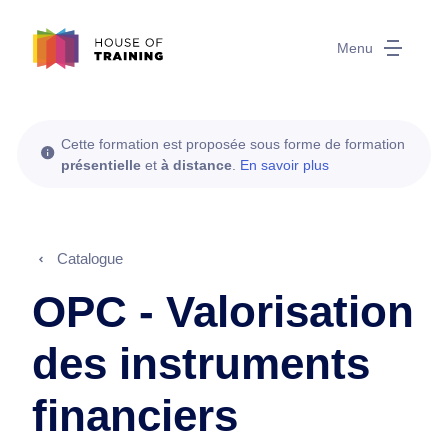
Menu
Cette formation est proposée sous forme de formation
présentielle
et
à distance
.
En savoir plus
Catalogue
OPC - Valorisation
des instruments
financiers