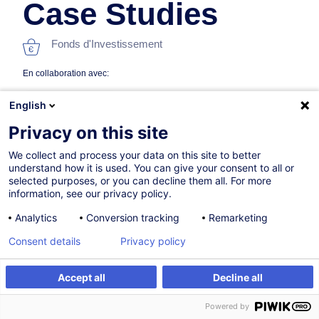
Case Studies
Fonds d'Investissement
En collaboration avec:
English
Privacy on this site
We collect and process your data on this site to better
understand how it is used. You can give your consent to all or
selected purposes, or you can decline them all. For more
information, see our privacy policy.
01.10.2026
Analytics
Conversion tracking
Remarketing
8h
Consent details
Privacy policy
Formation présentielle
Formation à distance
Accept all
Decline all
S'inscrire
Formation sur mesure
Cours du jour
Powered by