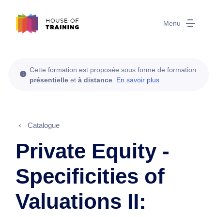
Menu
Cette formation est proposée sous forme de formation
présentielle
et
à distance
.
En savoir plus
Catalogue
Private Equity -
Specificities of
Valuations II: