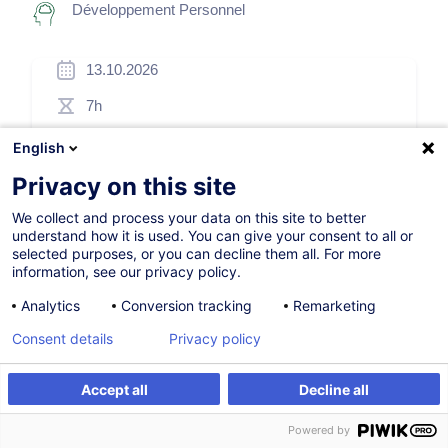
Développement Personnel
13.10.2026
7h
Formation présentielle
English
Cours du jour
Privacy on this site
French / Français
We collect and process your data on this site to better
understand how it is used. You can give your consent to all or
001507
selected purposes, or you can decline them all. For more
information, see our privacy policy.
Analytics
Conversion tracking
Remarketing
260,00
EUR
(+3% TVA)
Consent details
Privacy policy
S'inscrire
Accept all
Decline all
S'inscrire
Formation sur mesure
Formation sur mesure
Powered by