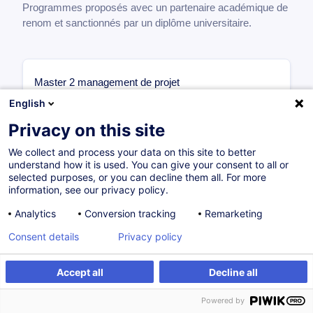
Programmes proposés avec un partenaire académique de
renom et sanctionnés par un diplôme universitaire.
Master 2 management de projet
1ère année
English
Management des Projets Internationaux
Privacy on this site
6 ECTS
Management Stratégique des Projets
We collect and process your data on this site to better
understand how it is used. You can give your consent to all or
Complexes
selected purposes, or you can decline them all. For more
6 ECTS
information, see our privacy policy.
Organisation & Méthodes Projet
6 ECTS
Analytics
Conversion tracking
Remarketing
Initiation à la Recherche
Consent details
Privacy policy
6 ECTS
Finance & Droit des Affaires
Accept all
Decline all
6 ECTS
2ème année
Powered by