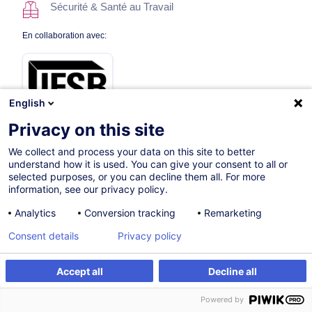
Sécurité & Santé au Travail
En collaboration avec:
English
Privacy on this site
We collect and process your data on this site to better
24.09.2026
understand how it is used. You can give your consent to all or
selected purposes, or you can decline them all. For more
4h
information, see our privacy policy.
Formation présentielle
Analytics
Conversion tracking
Remarketing
Cours du jour
Consent details
Privacy policy
French / Français
Accept all
Decline all
006714
S'inscrire
Formation sur mesure
Powered by