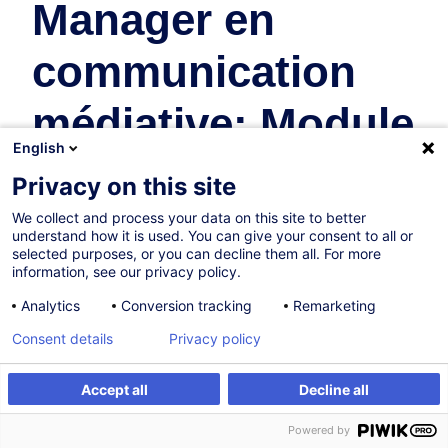
Manager en
communication
médiative: Module
English
4
Privacy on this site
We collect and process your data on this site to better
Ressources Humaines
understand how it is used. You can give your consent to all or
selected purposes, or you can decline them all. For more
En collaboration avec:
information, see our privacy policy.
Analytics
Conversion tracking
Remarketing
Consent details
Privacy policy
Accept all
Decline all
Être alerté
Formation sur mesure
Powered by
Sur demande