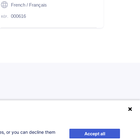
French / Français
000616
ses, or you can decline them
Accept all