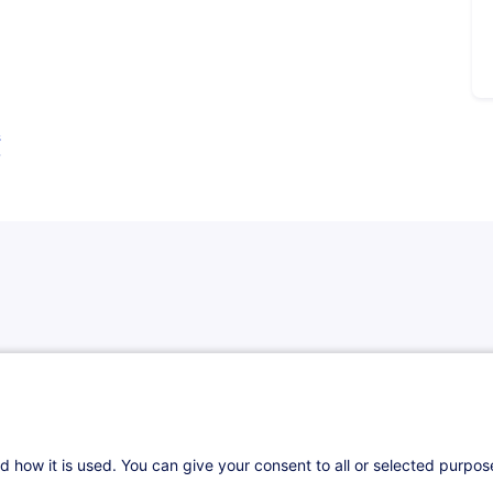
s
g a développé, en étroite collaboration avec
strie des fonds d'investissement à
d how it is used. You can give your consent to all or selected purpo