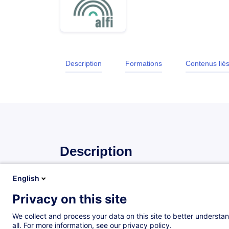
Description
Formations
Contenus lié
Description
English
Introduction
Privacy on this site
Au cours des dernières années, la House of Trainin
l'ALFI, une offre de formation exhaustive sur l'indu
We collect and process your data on this site to better understan
Luxembourg.
all. For more information, see our privacy policy.