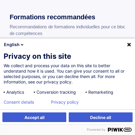
Formations recommandées
Recommandations de formations individuelles pour ce bloc
de compétences
English
Privacy on this site
We collect and process your data on this site to better
understand how it is used. You can give your consent to all or
Profils professionnels
selected purposes, or you can decline them all. For more
information, see our privacy policy.
Les profils professionnels pour lesquels cette compétence
Analytics
Conversion tracking
Remarketing
est nécessaire, utile, appréciée.
Consent details
Privacy policy
Chef d’entreprise
Accept all
Decline all
6
compétences
Powered by
7
Compétences complémentaires