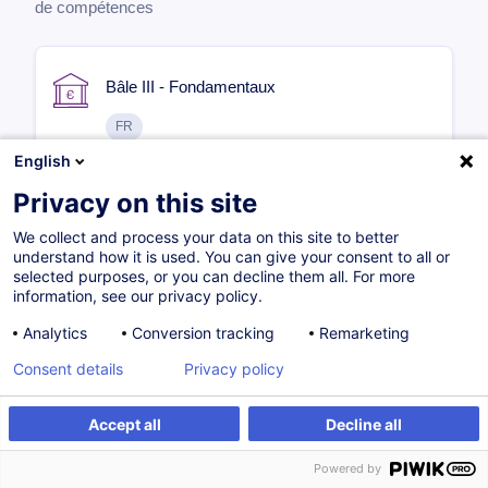
de compétences
Bâle III - Fondamentaux
FR
500,00
EUR
English
Privacy on this site
17.09.2026
8H
We collect and process your data on this site to better
understand how it is used. You can give your consent to all or
Formation présentielle
selected purposes, or you can decline them all. For more
information, see our privacy policy.
Formation à distance
Cours du jour
Analytics
Conversion tracking
Remarketing
Consent details
Privacy policy
Bâle III - Approfondissement
Accept all
Decline all
FR
1 500,00
EUR
Powered by