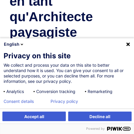
en tant
qu'Architecte
paysagiste
English
Compétences:
Organisationnel et managérial
Privacy on this site
We collect and process your data on this site to better
understand how it is used. You can give your consent to all or
selected purposes, or you can decline them all. For more
Formations recommandées
information, see our privacy policy.
Recommandations de formations individuelles pour ce bloc
Analytics
Conversion tracking
Remarketing
de compétences
Consent details
Privacy policy
Accept all
Decline all
L'intelligence artificielle dans la planification et
la construction - Que peut faire l'IA pour les
Powered by
architectes ?