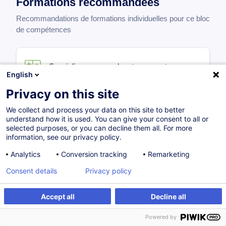
Formations recommandées
Recommandations de formations individuelles pour ce bloc
de compétences
Savoir lire, comprendre et argumenter sur
English
base d'un bilan et d'un compte de profits et
Privacy on this site
pertes
We collect and process your data on this site to better
FR
understand how it is used. You can give your consent to all or
505,00
EUR
selected purposes, or you can decline them all. For more
information, see our privacy policy.
Analytics
Conversion tracking
Remarketing
10.12.2026
14H
Consent details
Privacy policy
Formation présentielle
Cours du jour
Accept all
Decline all
Organisation et procédures comptables des
Powered by