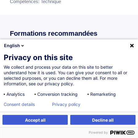
Compétences:
Technique
Formations recommandées
Recommandations de formations individuelles pour ce bloc
English
de compétences
Privacy on this site
We collect and process your data on this site to better
understand how it is used. You can give your consent to all or
Système de Management de la Performance
selected purposes, or you can decline them all. For more
(SMP) - Secteurs Industriel et Supply Chain
information, see our privacy policy.
FR
Analytics
Conversion tracking
Remarketing
505,00
EUR
Consent details
Privacy policy
Sur demande
14H
Accept all
Decline all
Formation présentielle
Cours du jour
Powered by