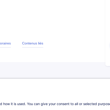
oraires
Contenus liés
d how it is used. You can give your consent to all or selected purpo
s-on. The mathematics will be kept as simple as