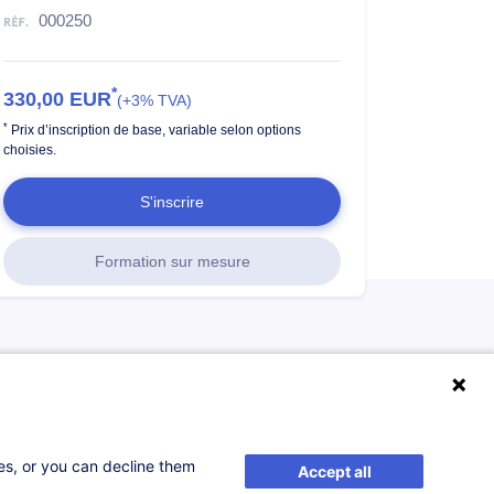
000250
*
330,00
EUR
(+3% TVA)
*
Prix d’inscription de base, variable selon options
choisies.
S'inscrire
Formation sur mesure
ses, or you can decline them
Accept all