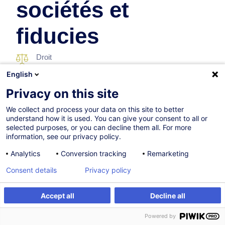
sociétés et
fiducies
Droit
English
20.10.2026
Privacy on this site
4h
We collect and process your data on this site to better
understand how it is used. You can give your consent to all or
Formation présentielle
selected purposes, or you can decline them all. For more
information, see our privacy policy.
Cours du jour
Analytics
Conversion tracking
Remarketing
French / Français
Consent details
Privacy policy
005805
Accept all
Decline all
S'inscrire
Formation sur mesure
175,00
EUR
(+3% TVA)
Powered by