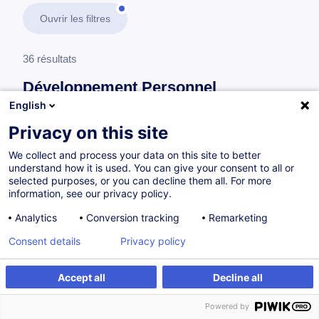
Ouvrir les filtres
36 résultats
Développement Personnel
English
En savoir plus
test
Privacy on this site
We collect and process your data on this site to better
Leadership et Management
understand how it is used. You can give your consent to all or
selected purposes, or you can decline them all. For more
information, see our privacy policy.
Passer du rôle d'expert au rôle de manager
Analytics
Conversion tracking
Remarketing
FR
Consent details
Privacy policy
à p.d. 505.00 €
Accept all
Decline all
Powered by
25.11.2026
14h
Cours du jour