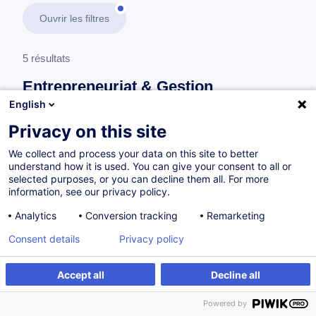
Ouvrir les filtres
5 résultats
Entrepreneuriat & Gestion
d’Entreprise
English
Privacy on this site
En savoir plus
test
We collect and process your data on this site to better
understand how it is used. You can give your consent to all or
Accès réglementé à la profession
selected purposes, or you can decline them all. For more
information, see our privacy policy.
Analytics
Conversion tracking
Remarketing
Regulated Access to the HoReCa Professions
Consent details
Privacy policy
EN
Nouveau
Accept all
Decline all
Parcours certifiant
Powered by
à p.d. 270.00 €