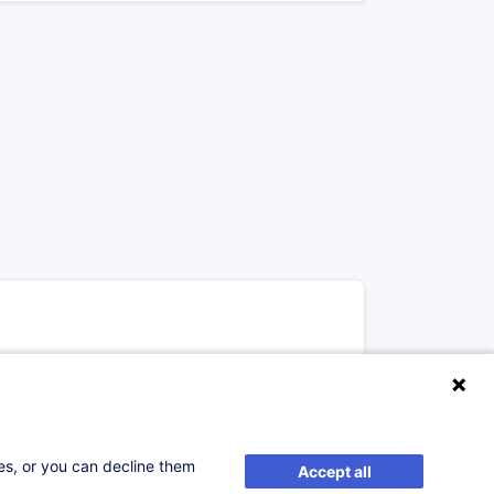
elle
ses, or you can decline them
Accept all