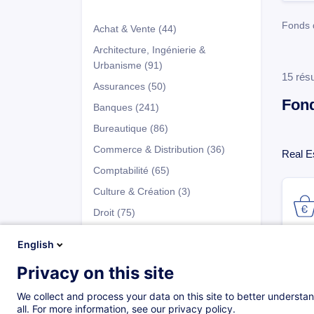
Fonds 
Achat & Vente
(44)
Architecture, Ingénierie &
Urbanisme
(91)
15 résu
Assurances
(50)
Fond
Banques
(241)
Bureautique
(86)
Commerce & Distribution
(36)
Real E
Comptabilité
(65)
Culture & Création
(3)
Droit
(75)
Développement Personnel
(147)
English
Entrepreneuriat & Gestion
Privacy on this site
d’Entreprise
(66)
Programmes
Fiscalité
(41)
We collect and process your data on this site to better understan
all. For more information, see our privacy policy.
Fonds d'Investissement
(137)