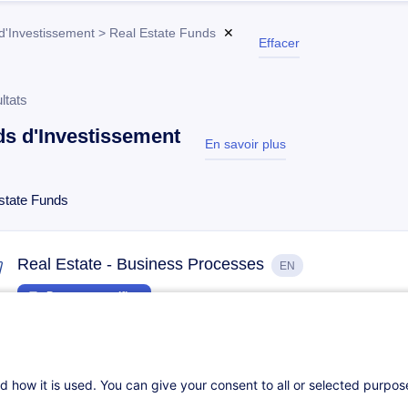
d'Investissement > Real Estate Funds
✕
Effacer
ltats
s d'Investissement
En savoir plus
test
state Funds
Real Estate - Business Processes
EN
Parcours certifiant
Sur demande
16h
Cours du jour
Formation présenti
d how it is used. You can give your consent to all or selected purpo