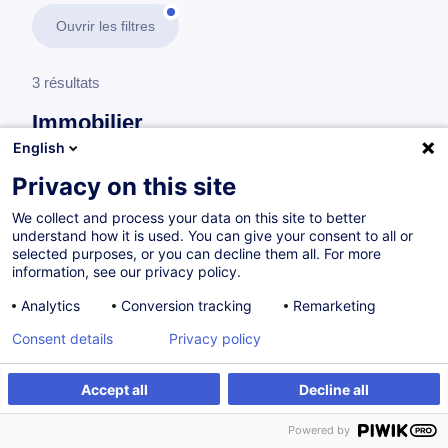
Ouvrir les filtres
3 résultats
Immobilier
English
En savoir plus
test
Privacy on this site
We collect and process your data on this site to better
Obligations réglementaires
understand how it is used. You can give your consent to all or
selected purposes, or you can decline them all. For more
information, see our privacy policy.
Réglement Général sur la Protection des
Analytics
Conversion tracking
Remarketing
Données (RGPD) pour les professionnels de
Consent details
Privacy policy
l'immobilier
FR
Accept all
Decline all
à p.d. 175.00 €
Powered by