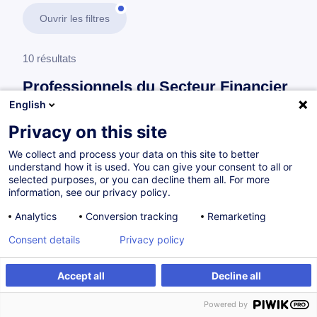
Ouvrir les filtres
10 résultats
Professionnels du Secteur Financier
English
En savoir plus
test
Privacy on this site
We collect and process your data on this site to better
Le Professionnel du Secteur Financier
understand how it is used. You can give your consent to all or
selected purposes, or you can decline them all. For more
information, see our privacy policy.
MiCA - Analyse de la réglementation sur les
Analytics
Conversion tracking
Remarketing
marchés des crypto-actifs
Consent details
Privacy policy
FR
Nouveau
Accept all
Decline all
à p.d. 130.00 €
Powered by