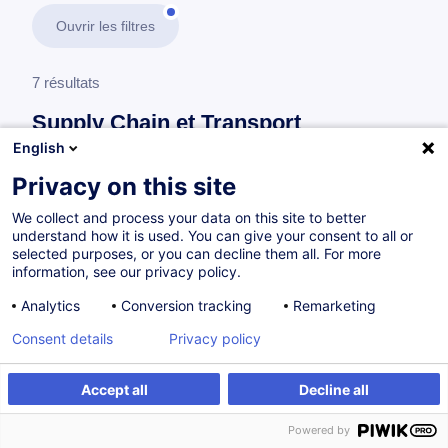
Ouvrir les filtres
7 résultats
Supply Chain et Transport
English
En savoir plus
test
Privacy on this site
We collect and process your data on this site to better
Accès réglementé à la profession
understand how it is used. You can give your consent to all or
selected purposes, or you can decline them all. For more
information, see our privacy policy.
Schulung von ADR Fahrzeugführern (ADR) -
Analytics
Conversion tracking
Remarketing
Conducteur de véhicules effectuant des
Consent details
Privacy policy
transports de marchandises dangereuses
(LU)
Accept all
Decline all
LU
Powered by
Parcours certifiant