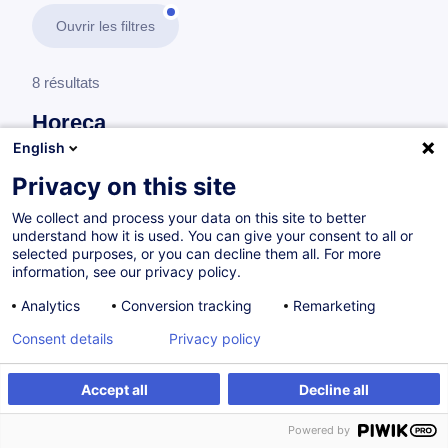
Ouvrir les filtres
8 résultats
Horeca
English
En savoir plus
test
Privacy on this site
We collect and process your data on this site to better
Consultez toute l'offre
Horeca
ici
.
understand how it is used. You can give your consent to all or
selected purposes, or you can decline them all. For more
information, see our privacy policy.
Formations spécifiques en relation avec la gastronomie
Analytics
Conversion tracking
Remarketing
Consent details
Privacy policy
Introduction à l'œnologie
FR
Accept all
Decline all
à p.d. 115.00 €
Powered by