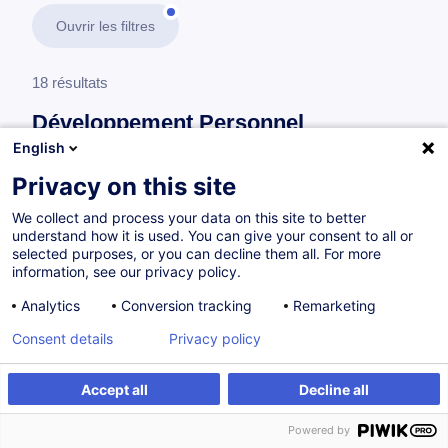
Ouvrir les filtres
18 résultats
Développement Personnel
English
En savoir plus
test
Privacy on this site
We collect and process your data on this site to better
Consultez toute l'offre
Développement
understand how it is used. You can give your consent to all or
Personnel
ici
.
selected purposes, or you can decline them all. For more
information, see our privacy policy.
Former et encadrer
Analytics
Conversion tracking
Remarketing
Consent details
Privacy policy
Lehrgang für Ausbilder im Rahmen der
Accept all
Decline all
Ausbildung « CCP Assistant
d’accompagnement au quotidien »
Powered by