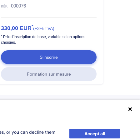
000076
*
330,00
EUR
(+3% TVA)
*
Prix d’inscription de base, variable selon options
choisies.
S'inscrire
Formation sur mesure
ses, or you can decline them
Accept all