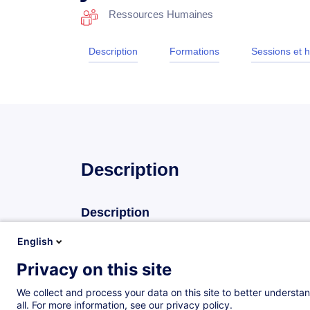
Ressources Humaines
Description
Formations
Sessions et h
Description
Description
Préparer et conduire un entretien sensible ou discip
English
cadre légal.
Privacy on this site
Cette formation vous aide à adopter la posture adé
sécuriser vos démarches en conformité avec le dro
We collect and process your data on this site to better understan
all. For more information, see our privacy policy.