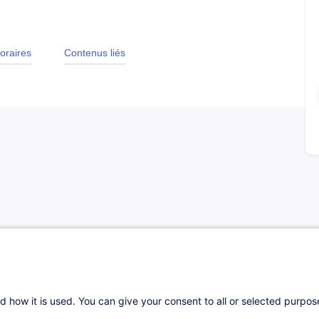
oraires
Contenus liés
linaire demande tact, rigueur et maîtrise du
quate, à structurer vos échanges et à
it du travail luxembourgeois.
d how it is used. You can give your consent to all or selected purpo