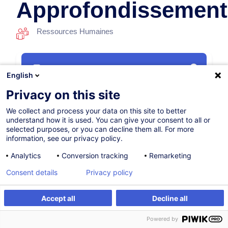
Approfondissement
Ressources Humaines
Parcours certifiant
English
Privacy on this site
Sur demande
We collect and process your data on this site to better
64h
+ 4h d'examen
understand how it is used. You can give your consent to all or
selected purposes, or you can decline them all. For more
Formation présentielle
information, see our privacy policy.
Cours du jour
Analytics
Conversion tracking
Remarketing
French / Français
Consent details
Privacy policy
001562
Accept all
Decline all
Être alerté
Formation sur mesure
Powered by
1 595,00
EUR
(+17% TVA)