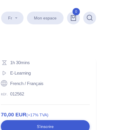
0
Fr
Mon espace
Recherche
1h 30mins
E-Learning
French / Français
012562
70,00
EUR
(+17% TVA)
S'inscrire