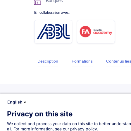
Banques
En collaboration avec:
Description
Formations
Contenus lié
English
Description
Privacy on this site
We collect and process your data on this site to better understan
all. For more information, see our privacy policy.
Introduction