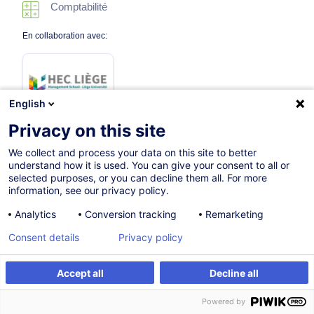
Comptabilité
En collaboration avec:
English
Privacy on this site
We collect and process your data on this site to better
19.04.2027
understand how it is used. You can give your consent to all or
selected purposes, or you can decline them all. For more
14h
information, see our privacy policy.
Programme académique
Analytics
Conversion tracking
Remarketing
Formation présentielle
Consent details
Privacy policy
Cours du jour
Accept all
Decline all
French / Français
S'inscrire
Formation sur mesure
Powered by
008367