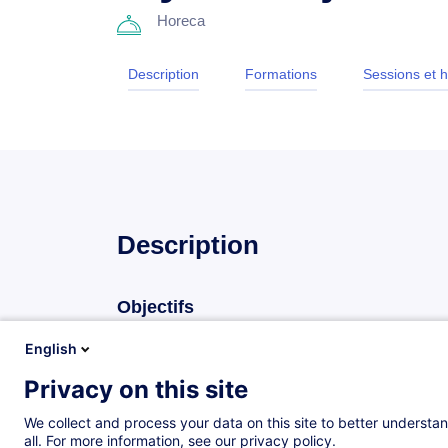
Horeca
Description
Formations
Sessions et h
Description
Objectifs
Au terme de la formation, le participant sera capabl
English
Privacy on this site
d’appliquer les règles d’hygiène alimentaire d
de prévenir les dangers potentiels pour les en
We collect and process your data on this site to better understan
all. For more information, see our privacy policy.