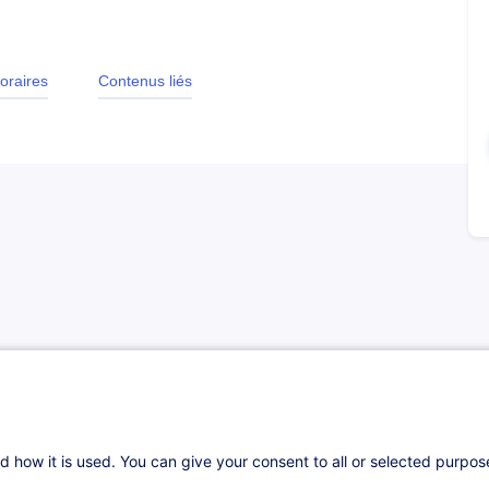
oraires
Contenus liés
e de :
ans le secteur des crèches et foyers de jour
fants
d how it is used. You can give your consent to all or selected purpo