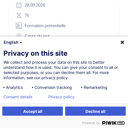
28.09.2026
7h
Formation présentielle
Cours du jour
English
French / Français
Privacy on this site
003869
We collect and process your data on this site to better
understand how it is used. You can give your consent to all or
selected purposes, or you can decline them all. For more
260,00
EUR
(+3% TVA)
information, see our privacy policy.
Analytics
Conversion tracking
Remarketing
S'inscrire
Consent details
Privacy policy
Formation sur mesure
Accept all
Decline all
S'inscrire
Formation sur mesure
Powered by