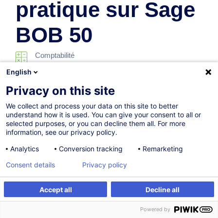
pratique sur Sage
BOB 50
Comptabilité
English
Sur demande
Privacy on this site
3h
We collect and process your data on this site to better
understand how it is used. You can give your consent to all or
Formation présentielle
selected purposes, or you can decline them all. For more
information, see our privacy policy.
Cours du jour
Analytics
Conversion tracking
Remarketing
French / Français
Consent details
Privacy policy
008068
Accept all
Decline all
Être alerté
Formation sur mesure
175,00
EUR
(+3% TVA)
Powered by