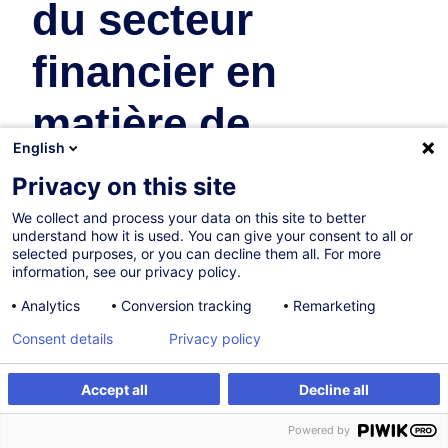
du secteur
financier en
matière de
English
remuneration
Privacy on this site
policy
We collect and process your data on this site to better
understand how it is used. You can give your consent to all or
selected purposes, or you can decline them all. For more
Banques
information, see our privacy policy.
Analytics
Conversion tracking
Remarketing
En collaboration avec:
Consent details
Privacy policy
Accept all
Decline all
Être alerté
Formation sur mesure
Powered by